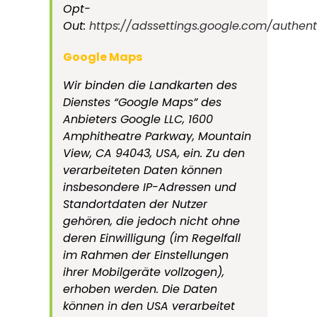
Opt-
Out:
https://adssettings.google.com/authen
Google Maps
Wir binden die Landkarten des
Dienstes “Google Maps” des
CLUBMEDIEN
Anbieters Google LLC, 1600
Amphitheatre Parkway, Mountain
Wir bieten dir ein weites Spektrum an Lösungen für die
View, CA 94043, USA, ein. Zu den
Konzeption und Gestaltung verschiedener Medien: Von der
verarbeiteten Daten können
Gestaltung sowie Druck klassischer Printmedien, der
insbesondere IP-Adressen und
Erstellung moderner Internetseiten, der Produktion von
Standortdaten der Nutzer
maßgeschneiderten Filmen und Videos bis hin zur
gehören, die jedoch nicht ohne
zielgruppengerechten Promotion deines
deren Einwilligung (im Regelfall
Produktes/Mediums. Wir beraten und betreuen dich in allen
im Rahmen der Einstellungen
Bereichen rund um Werbung und Marketing.
ihrer Mobilgeräte vollzogen),
erhoben werden. Die Daten
können in den USA verarbeitet
KONTAKT