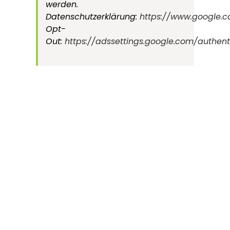
werden.
Datenschutzerklärung:
https://www.google.c
Ooser Karlstraße 4
Opt-
76532 Baden-Baden
Out:
https://adssettings.google.com/authen
+49 (0) 7221 801 987 0
SOCIAL MEDIA
Facebook
Google +
Copyright 2020 | Alle Rechte vorbehalten |
Impressum |
Datenschutz